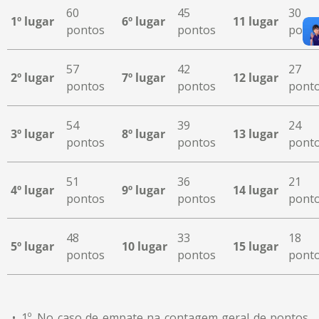
60
45
30
1º lugar
6º lugar
11 lugar
pontos
pontos
pont
57
42
27
2º lugar
7º lugar
12 lugar
pontos
pontos
pont
54
39
24
3º lugar
8º lugar
13 lugar
pontos
pontos
pont
51
36
21
4º lugar
9º lugar
14 lugar
pontos
pontos
pont
48
33
18
5º lugar
10 lugar
15 lugar
pontos
pontos
pont
1º. No caso de empate na contagem geral de pontos