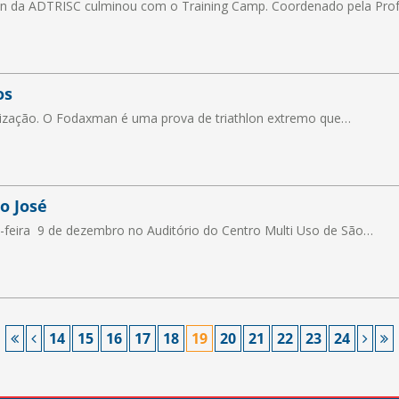
hlon da ADTRISC culminou com o Training Camp. Coordenado pela Pro
os
nização. O Fodaxman é uma prova de triathlon extremo que…
o José
a-feira 9 de dezembro no Auditório do Centro Multi Uso de São…
14
15
16
17
18
19
20
21
22
23
24